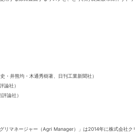
）
輪泰史・井熊均・木通秀樹著、日刊工業新聞社）
術評論社）
術評論社）
マネージャー（Agri Manager）」は2014年に株式会