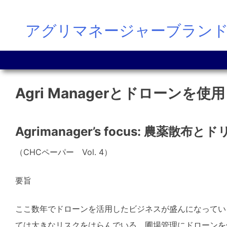
Skip
アグリマネージャーブラン
to
content
Agri Managerとドローン
Agrimanager’s focus: 農薬
（CHCペーパー Vol. 4）
要旨
ここ数年でドローンを活用したビジネスが盛んになってい
ては大きなリスクをはらんでいる。圃場管理にドローンを