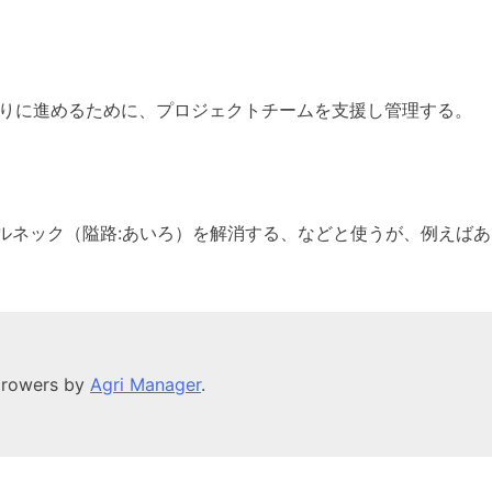
クトを計画通りに進めるために、プロジェクトチームを支援し管理する。
ntは「制約」。ボトルネック（隘路:あいろ）を解消する、などと使うが
 growers by
Agri Manager
.