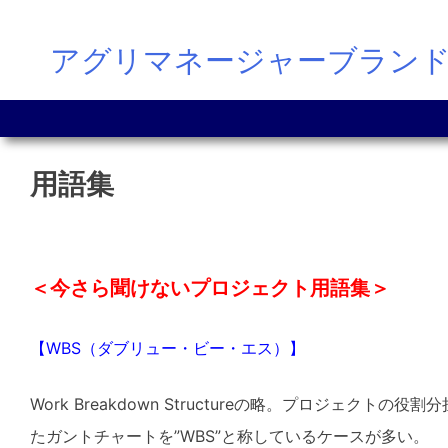
Skip
アグリマネージャーブラン
to
content
用語集
＜今さら聞けないプロジェクト用語集＞
【WBS（ダブリュー・ビー・エス）】
Work Breakdown Structureの略。プロ
たガントチャートを”WBS”と称しているケースが多い。