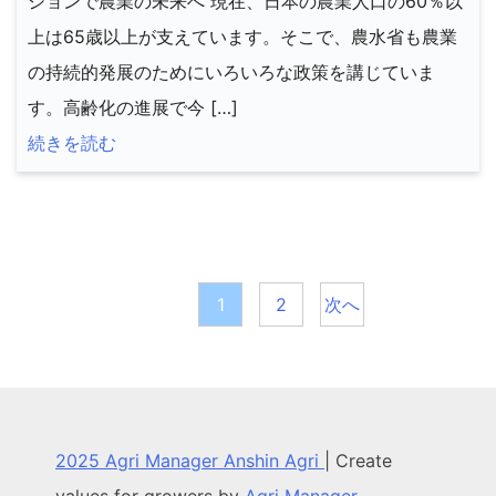
ションで農業の未来へ 現在、日本の農業人口の60％以
上は65歳以上が支えています。そこで、農水省も農業
の持続的発展のためにいろいろな政策を講じていま
す。高齢化の進展で今 […]
続きを読む
投
稿
1
2
次へ
の
ペ
ー
2025 Agri Manager Anshin Agri
|
Create
ジ