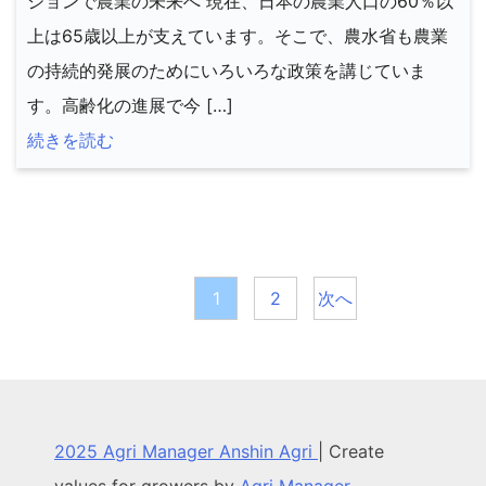
ションで農業の未来へ 現在、日本の農業人口の60％以
上は65歳以上が支えています。そこで、農水省も農業
の持続的発展のためにいろいろな政策を講じていま
す。高齢化の進展で今 […]
続きを読む
投
稿
1
2
次へ
の
ペ
ー
2025 Agri Manager Anshin Agri
|
Create
ジ